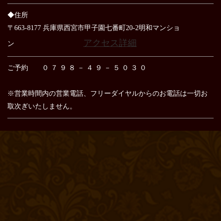
◆住所
〒663-8177 兵庫県西宮市甲子園七番町20-2明和マンショ
アクセス詳細
ン
ご予約 ０ ７ ９ ８ － ４ ９ － ５ ０ ３ ０
※営業時間内の営業電話、フリーダイヤルからのお電話は
一切お
取次ぎいたしません。