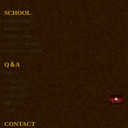
SCHOOL
ISD個性心理学
推拿式ボディケア
台湾式足ツボ講座
レイキヒーラ養成講座
耳つぼアーティスト講座
Q＆A
予約ついて
クーポンについて
担当者について
ご来店について
施術について
その他
CONTACT