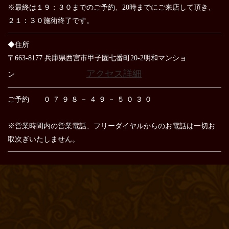
※最終は１９：３０までのご予約、20時までにご来店して頂き、
２１：３０施術終了です。
◆住所
〒663-8177 兵庫県西宮市甲子園七番町20-2明和マンショ
アクセス詳細
ン
ご予約 ０ ７ ９ ８ － ４ ９ － ５ ０ ３ ０
※営業時間内の営業電話、フリーダイヤルからのお電話は
一切お
取次ぎいたしません。