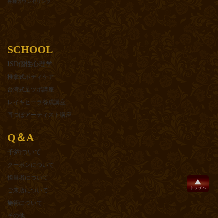
各種カウンセリング
SCHOOL
ISD個性心理学
推拿式ボディケア
台湾式足ツボ講座
レイキヒーラ養成講座
耳つぼアーティスト講座
Q＆A
予約ついて
クーポンについて
担当者について
ご来店について
施術について
その他