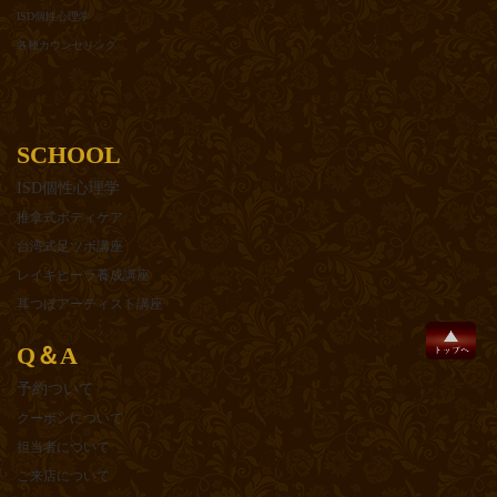
ISD個性心理学
各種カウンセリング
SCHOOL
ISD個性心理学
推拿式ボディケア
台湾式足ツボ講座
レイキヒーラ養成講座
耳つぼアーティスト講座
Q＆A
予約ついて
クーポンについて
担当者について
ご来店について