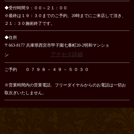
◆受付時間９：００～２１：００
※最終は１９：３０までのご予約、20時までにご来店して頂き、
２１：３０施術終了です。
◆住所
〒663-8177 兵庫県西宮市甲子園七番町20-2明和マンショ
アクセス詳細
ン
ご予約 ０ ７ ９ ８ － ４ ９ － ５ ０ ３ ０
※営業時間内の営業電話、フリーダイヤルからのお電話は
一切お
取次ぎいたしません。