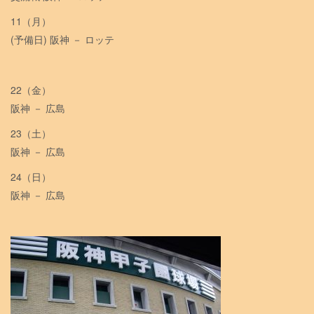
11（月）
(予備日) 阪神 － ロッテ
22（金）
阪神 － 広島
23（土）
阪神 － 広島
24（日）
阪神 － 広島