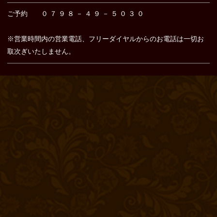
ご予約 ０ ７ ９ ８ － ４ ９ － ５ ０ ３ ０
※営業時間内の営業電話、フリーダイヤルからのお電話は
一切お
取次ぎいたしません。