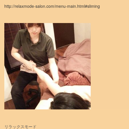
http://relaxmode-salon.com/menu-main.html#sliming
リラックスモード