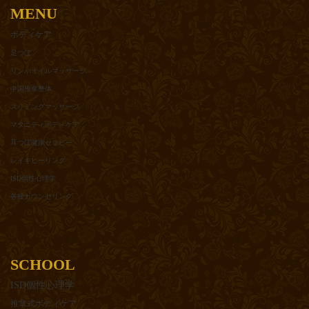
MENU
ボディケア
足つぼ
リンパオイルマッサージ
中国推拿整体
スリミングマッサージ
マタニティボディケア
耳つぼ健康セラピー
レイキヒーリング
ISD個性心理学
各種カウンセリング
SCHOOL
ISD個性心理学
推拿式ボディケア