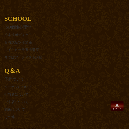
SCHOOL
ISD個性心理学
推拿式ボディケア
台湾式足ツボ講座
レイキヒーラ養成講座
耳つぼアーティスト講座
Q＆A
予約ついて
クーポンについて
担当者について
ご来店について
施術について
その他