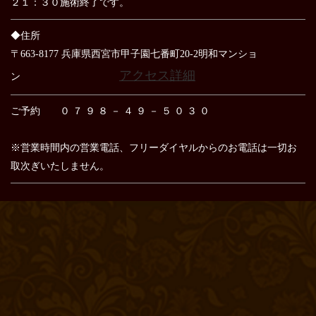
２１：３０施術終了です。
◆住所
〒663-8177 兵庫県西宮市甲子園七番町20-2明和マンショ
アクセス詳細
ン
ご予約 ０ ７ ９ ８ － ４ ９ － ５ ０ ３ ０
※営業時間内の営業電話、フリーダイヤルからのお電話は
一切お
取次ぎいたしません。