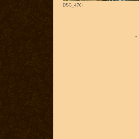
DSC_4761
«