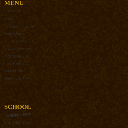
MENU
ボディケア
足つぼ
リンパオイルマッサージ
中国推拿整体
スリミングマッサージ
マタニティボディケア
耳つぼ健康セラピー
レイキヒーリング
ISD個性心理学
各種カウンセリング
SCHOOL
ISD個性心理学
推拿式ボディケア