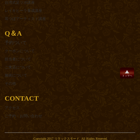
台湾式足ツボ講座
レイキヒーラ養成講座
耳つぼアーティスト講座
Q＆A
予約ついて
クーポンについて
担当者について
ご来店について
施術について
その他
CONTACT
アクセス
ご予約・お問い合わせ
Copyright 2017 リラックスモード. All Rights Reserved.