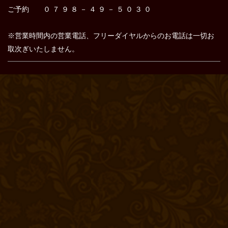
ご予約 ０ ７ ９ ８ － ４ ９ － ５ ０ ３ ０
※営業時間内の営業電話、フリーダイヤルからのお電話は
一切お
取次ぎいたしません。