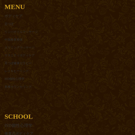
MENU
ボディケア
足つぼ
リンパオイルマッサージ
中国推拿整体
スリミングマッサージ
マタニティボディケア
耳つぼ健康セラピー
レイキヒーリング
ISD個性心理学
各種カウンセリング
SCHOOL
ISD個性心理学
推拿式ボディケア