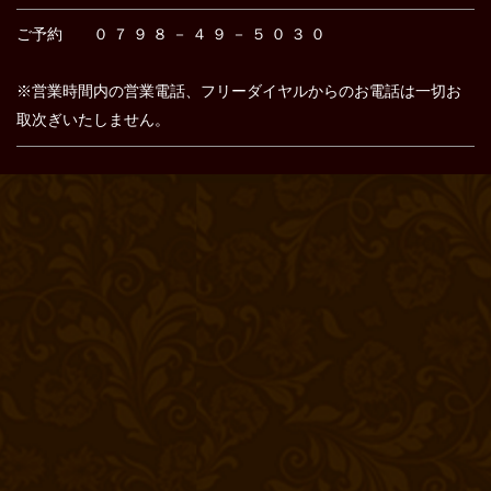
ご予約 ０ ７ ９ ８ － ４ ９ － ５ ０ ３ ０
※営業時間内の営業電話、フリーダイヤルからのお電話は
一切お
取次ぎいたしません。