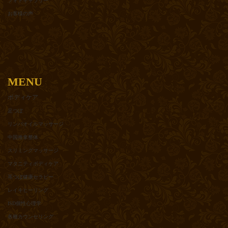
フォトギャラリー
お客様の声
MENU
ボディケア
足つぼ
リンパオイルマッサージ
中国推拿整体
スリミングマッサージ
マタニティボディケア
耳つぼ健康セラピー
レイキヒーリング
ISD個性心理学
各種カウンセリング