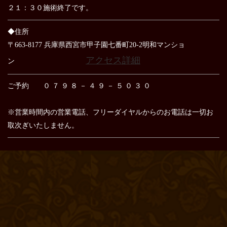
２１：３０施術終了です。
◆住所
〒663-8177 兵庫県西宮市甲子園七番町20-2明和マンショ
アクセス詳細
ン
ご予約 ０ ７ ９ ８ － ４ ９ － ５ ０ ３ ０
※営業時間内の営業電話、フリーダイヤルからのお電話は
一切お
取次ぎいたしません。