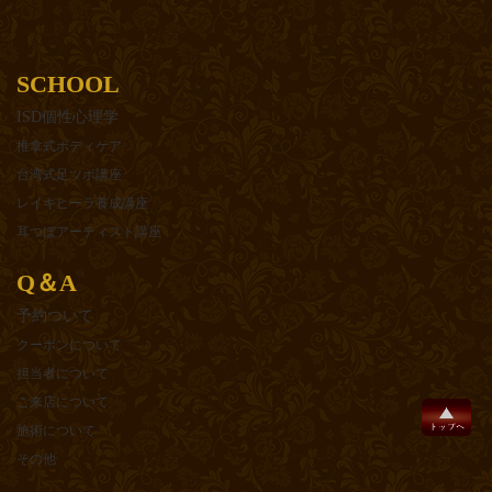
SCHOOL
ISD個性心理学
推拿式ボディケア
台湾式足ツボ講座
レイキヒーラ養成講座
耳つぼアーティスト講座
Q＆A
予約ついて
クーポンについて
担当者について
ご来店について
施術について
その他