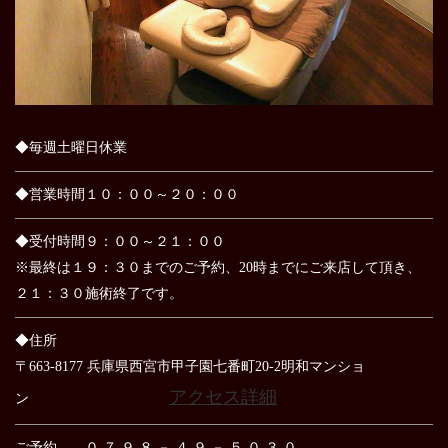
◆毎週土曜日休業
◆営業時間１０：００～２０：００
◆受付時間９：００～２１：００
※最終は１９：３０までのご予約、20時までにご来店して頂き、
２１：３０施術終了です。
◆住所
〒663-8177 兵庫県西宮市甲子園七番町20-2明和マンショ
アクセス詳細
ン
ご予約 ０ ７ ９ ８ － ４ ９ － ５ ０ ３ ０