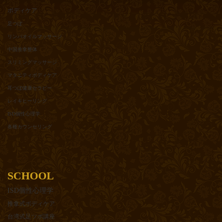
ボディケア
足つぼ
リンパオイルマッサージ
中国推拿整体
スリミングマッサージ
マタニティボディケア
耳つぼ健康セラピー
レイキヒーリング
ISD個性心理学
各種カウンセリング
SCHOOL
ISD個性心理学
推拿式ボディケア
台湾式足ツボ講座