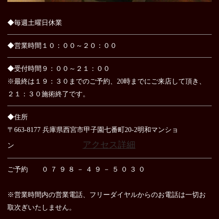
◆毎週土曜日休業
◆営業時間１０：００～２０：００
◆受付時間９：００～２１：００
※最終は１９：３０までのご予約、20時までにご来店して頂き、
２１：３０施術終了です。
◆住所
〒663-8177 兵庫県西宮市甲子園七番町20-2明和マンショ
アクセス詳細
ン
ご予約 ０ ７ ９ ８ － ４ ９ － ５ ０ ３ ０
※営業時間内の営業電話、フリーダイヤルからのお電話は
一切お
取次ぎいたしません。