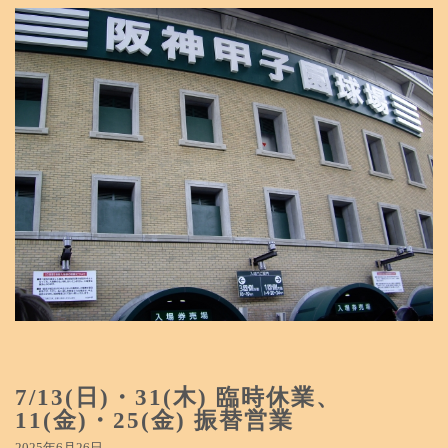
7/13(日)・31(木) 臨時休業、
11(金)・25(金) 振替営業