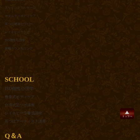
スリミングマッサージ
マタニティボディケア
耳つぼ健康セラピー
レイキヒーリング
ISD個性心理学
各種カウンセリング
SCHOOL
ISD個性心理学
推拿式ボディケア
台湾式足ツボ講座
レイキヒーラ養成講座
耳つぼアーティスト講座
Q＆A