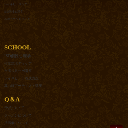
レイキヒーリング
ISD個性心理学
各種カウンセリング
SCHOOL
ISD個性心理学
推拿式ボディケア
台湾式足ツボ講座
レイキヒーラ養成講座
耳つぼアーティスト講座
Q＆A
予約ついて
クーポンについて
担当者について