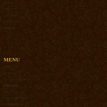
コンセプト
心のケア
スタッフ紹介
フォトギャラリー
お客様の声
MENU
ボディケア
足つぼ
リンパオイルマッサージ
中国推拿整体
スリミングマッサージ
マタニティボディケア
耳つぼ健康セラピー