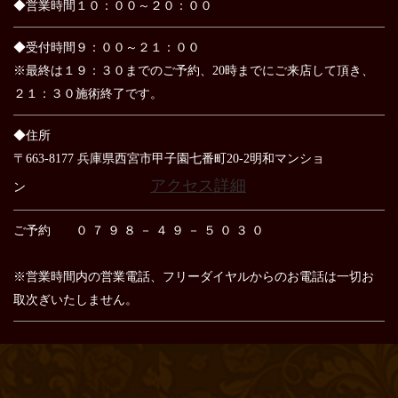
◆営業時間１０：００～２０：００
◆受付時間９：００～２１：００
※最終は１９：３０までのご予約、20時までにご来店して頂き、
２１：３０施術終了です。
◆住所
〒663-8177 兵庫県西宮市甲子園七番町20-2明和マンショ
アクセス詳細
ン
ご予約 ０ ７ ９ ８ － ４ ９ － ５ ０ ３ ０
※営業時間内の営業電話、フリーダイヤルからのお電話は
一切お
取次ぎいたしません。