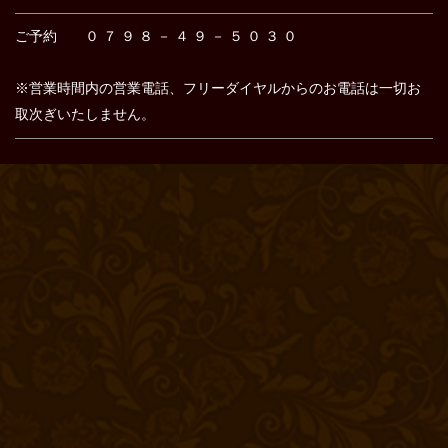
ご予約 ０ ７ ９ ８ － ４ ９ － ５ ０ ３ ０
※営業時間内の営業電話、フリーダイヤルからのお電話は
一切お
取次ぎいたしません。