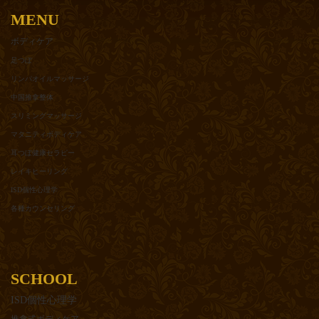
MENU
ボディケア
足つぼ
リンパオイルマッサージ
中国推拿整体
スリミングマッサージ
マタニティボディケア
耳つぼ健康セラピー
レイキヒーリング
ISD個性心理学
各種カウンセリング
SCHOOL
ISD個性心理学
推拿式ボディケア