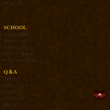
各種カウンセリング
SCHOOL
ISD個性心理学
推拿式ボディケア
台湾式足ツボ講座
レイキヒーラ養成講座
耳つぼアーティスト講座
Q＆A
予約ついて
クーポンについて
担当者について
ご来店について
施術について