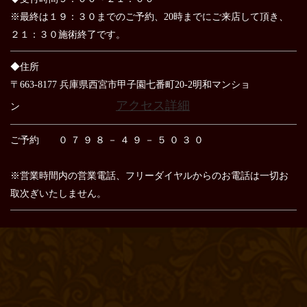
※最終は１９：３０までのご予約、20時までにご来店して頂き、
２１：３０施術終了です。
◆住所
〒663-8177 兵庫県西宮市甲子園七番町20-2明和マンショ
アクセス詳細
ン
ご予約 ０ ７ ９ ８ － ４ ９ － ５ ０ ３ ０
※営業時間内の営業電話、フリーダイヤルからのお電話は
一切お
取次ぎいたしません。