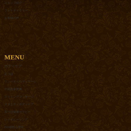
スタッフ紹介
フォトギャラリー
お客様の声
MENU
ボディケア
足つぼ
リンパオイルマッサージ
中国推拿整体
スリミングマッサージ
マタニティボディケア
耳つぼ健康セラピー
レイキヒーリング
ISD個性心理学