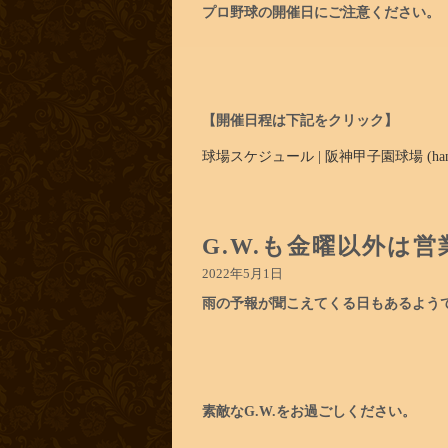
プロ野球の開催日にご注意ください。
【開催日程は下記をクリック】
球場スケジュール | 阪神甲子園球場 (hanshi
G.W.も金曜以外は
2022年5月1日
雨の予報が聞こえてくる日もあるよう
素敵な
G.W.をお過ごしください。