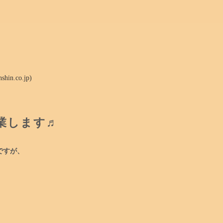
n.co.jp)
営業します♬
ですが、