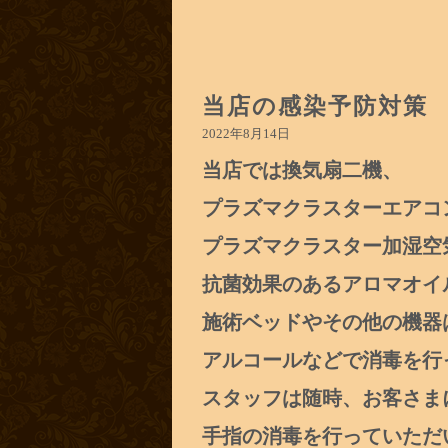
当店の感染予防対策
2022年8月14日
当店では換気扇二機、
プラズマクラスターエアコ
プラズマクラスター加湿空
抗菌効果のあるアロマオイ
施術ベッドやその他の機器
アルコールなどで消毒を行
スタッフは随時、お客さま
手指の消毒を行っていただ